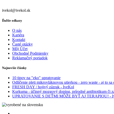
ivekol@ivekol.sk
Ďalšie odkazy
O nás
Kariéra
Kontakt
Časté otázky
Môj Účet
Obchodné Podmienky
Reklamačný poriadok
Najnovšie články
10 tipov na "eko" upratovanie
Odlíčenie pleti mikrovláknovou utierkou - zero waste - aj to sa 
FRESH DAY / hojivý zázrak - IveKol
Kurkuma - účinný mozgový doping, prírodné antibiotikum či z
UPRATOVANIE S DEŤMI MÔŽE BYŤ AJ TERAPIOU! - I