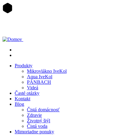
Skočiť
na
hlavný
obsah
Produkty
Mikrovlákno IveKol
Aqua IveKol
PÁNBACH
Videá
Časté otázky
Kontakt
Blog
Čistá domácnosť
Zdravie
Životný štýl
Čistá voda
Mimoriadne ponuky