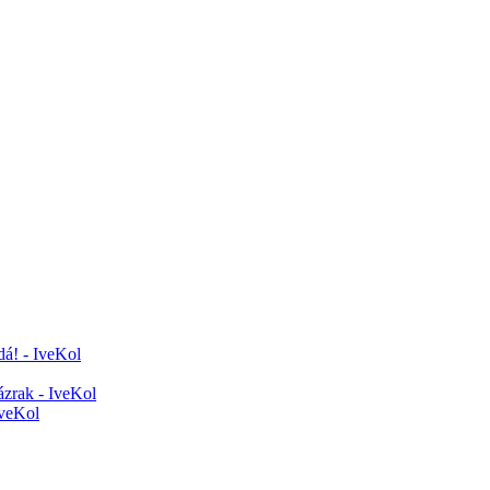
dá! - IveKol
ázrak - IveKol
veKol