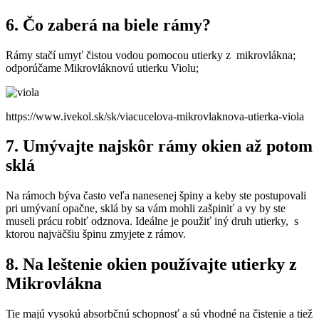
6. Čo zaberá na biele rámy?
Rámy stačí umyť čistou vodou pomocou utierky z mikrovlákna;
odporúčame Mikrovláknovú utierku Violu;
https://www.ivekol.sk/sk/viacucelova-mikrovlaknova-utierka-viola
7. Umývajte najskôr rámy okien až potom
sklá
Na rámoch býva často veľa nanesenej špiny a keby ste postupovali
pri umývaní opačne, sklá by sa vám mohli zašpiniť a vy by ste
museli prácu robiť odznova. Ideálne je použiť iný druh utierky, s
ktorou najväčšiu špinu zmyjete z rámov.
8. Na leštenie okien používajte utierky z
Mikrovlákna
Tie majú vysokú absorbčnú schopnosť a sú vhodné na čistenie a tiež