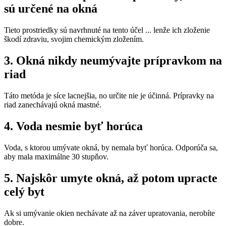
sú určené na okná
Tieto prostriedky sú navrhnuté na tento účel ... lenže ich zloženie
škodí zdraviu, svojim chemickým zložením.
3. Okná nikdy neumývajte prípravkom na
riad
Táto metóda je síce lacnejšia, no určite nie je účinná. Prípravky na
riad zanechávajú okná mastné.
4. Voda nesmie byť horúca
Voda, s ktorou umývate okná, by nemala byť horúca. Odporúča sa,
aby mala maximálne 30 stupňov.
5. Najskôr umyte okná, až potom upracte
celý byt
Ak si umývanie okien nechávate až na záver upratovania, nerobíte
dobre.