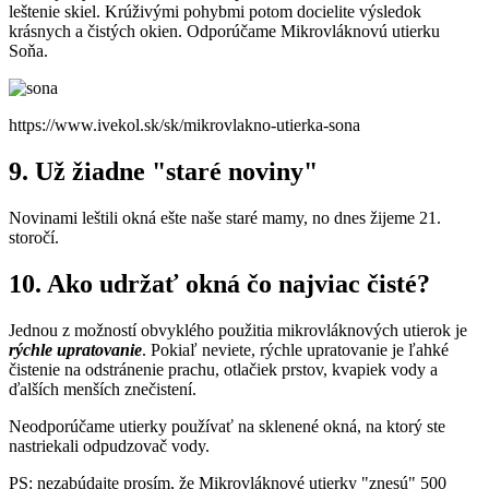
leštenie skiel. Krúživými pohybmi potom docielite výsledok
krásnych a čistých okien. Odporúčame Mikrovláknovú utierku
Soňa.
https://www.ivekol.sk/sk/mikrovlakno-utierka-sona
9. Už žiadne "staré noviny"
Novinami leštili okná ešte naše staré mamy, no dnes žijeme 21.
storočí.
10. Ako udržať okná čo najviac čisté?
Jednou z možností obvyklého použitia mikrovláknových utierok je
rýchle upratovanie
. Pokiaľ neviete, rýchle upratovanie je ľahké
čistenie na odstránenie prachu, otlačiek prstov, kvapiek vody a
ďalších menších znečistení.
Neodporúčame utierky používať na sklenené okná, na ktorý ste
nastriekali odpudzovač vody.
PS: nezabúdajte prosím, že Mikrovláknové utierky "znesú" 500