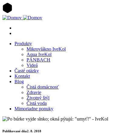
Skočiť
na
hlavný
obsah
Produkty
Mikrovlákno IveKol
Aqua IveKol
PÁNBACH
Videá
Časté otázky
Kontakt
Blog
Čistá domácnosť
Zdravie
Životný štýl
Čistá voda
Mimoriadne ponuky
Publikované dňa
2. 8. 2018