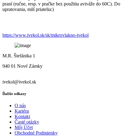
praní (ručne, resp. v pračke bez použitia aviváže do 60C). Do
upratovania, milí priatelia:)
https://www.ivekol.sk/sk/mikrovlakno-ivekol
M.R. Štefánika 1
940 01 Nové Zámky
ivekol@ivekol.sk
Ďalšie odkazy
O nás
Kariéra
Kontakt
Časté otázky
Môj Účet
Obchodné Podmienky