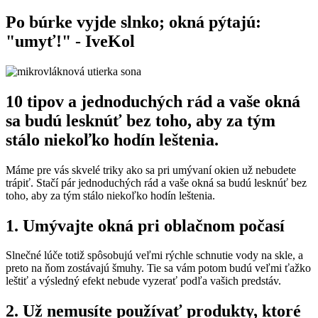
Po búrke vyjde slnko; okná pýtajú:
"umyť!" - IveKol
10 tipov a jednoduchých rád a vaše okná
sa budú lesknúť bez toho, aby za tým
stálo niekoľko hodín leštenia.
Máme pre vás skvelé triky ako sa pri umývaní okien už nebudete
trápiť. Stačí pár jednoduchých rád a vaše okná sa budú lesknúť bez
toho, aby za tým stálo niekoľko hodín leštenia.
1. Umývajte okná pri oblačnom počasí
Slnečné lúče totiž spôsobujú veľmi rýchle schnutie vody na skle, a
preto na ňom zostávajú šmuhy. Tie sa vám potom budú veľmi ťažko
leštiť a výsledný efekt nebude vyzerať podľa vašich predstáv.
2. Už nemusíte používať produkty, ktoré