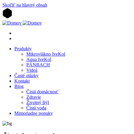
Skočiť na hlavný obsah
Produkty
Mikrovlákno IveKol
Aqua IveKol
PÁNBACH
Videá
Časté otázky
Kontakt
Blog
Čistá domácnosť
Zdravie
Životný štýl
Čistá voda
Mimoriadne ponuky