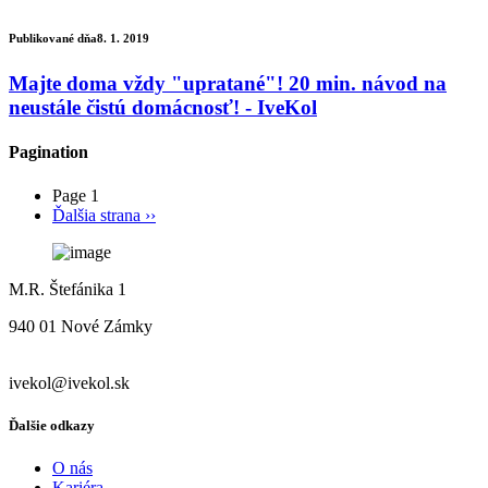
Publikované dňa
8. 1. 2019
Majte doma vždy "upratané"! 20 min. návod na
neustále čistú domácnosť! - IveKol
Pagination
Page 1
Ďalšia strana
››
M.R. Štefánika 1
940 01 Nové Zámky
ivekol@ivekol.sk
Ďalšie odkazy
O nás
Kariéra