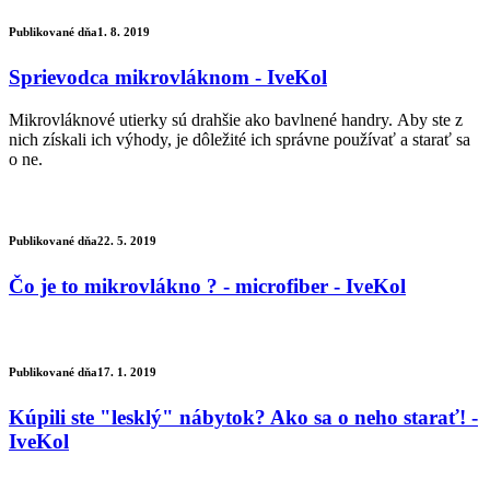
Publikované dňa
1. 8. 2019
Sprievodca mikrovláknom - IveKol
Mikrovláknové utierky sú drahšie ako bavlnené handry. Aby ste z
nich získali ich výhody, je dôležité ich správne používať a starať sa
o ne.
Publikované dňa
22. 5. 2019
Čo je to mikrovlákno ? - microfiber - IveKol
Publikované dňa
17. 1. 2019
Kúpili ste "lesklý" nábytok? Ako sa o neho starať! -
IveKol